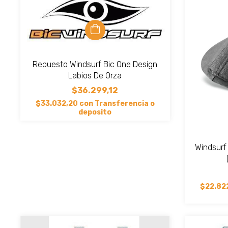
Repuesto Windsurf Bic One Design
Labios De Orza
$36.299,12
$33.032,20
con
Transferencia o
deposito
Windsurf
$22.82