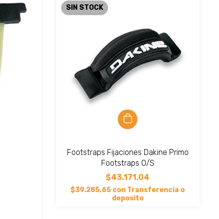
SIN STOCK
Footstraps Fijaciones Dakine Primo
Footstraps O/S
$43.171,04
$39.285,65
con
Transferencia o
deposito