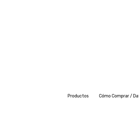
Productos
Cómo Comprar / Da