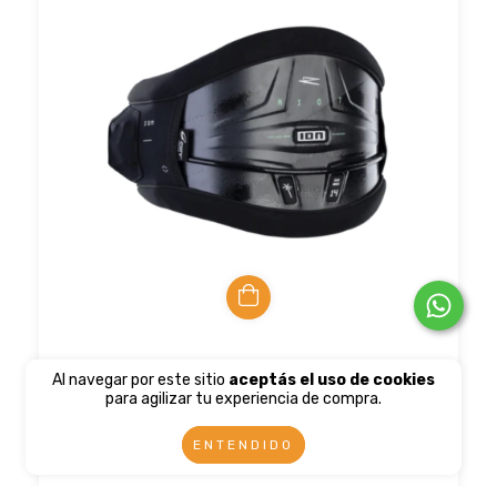
Kite Arnes ION Riot Curv
Al navegar por este sitio
aceptás el uso de cookies
para agilizar tu experiencia de compra.
$475.26 USD
$432.49 USD
con
Transferencia o deposito
ENTENDIDO