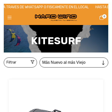
DE WHATSAPP O FISICAMENTE EN EL LOCAL
HASTA EL 31/07 - 12 C
0
Inicio
>
KITESURF
KITESURF
Filtrar