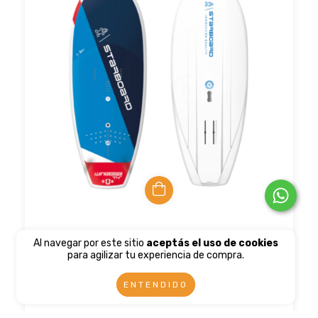
Tabla Wing Starboard Wingboard Lite Tech
Al navegar por este sitio
aceptás el uso de cookies
para agilizar tu experiencia de compra.
$910.44 USD
$828.50 USD
con
Transferencia o deposito
ENTENDIDO