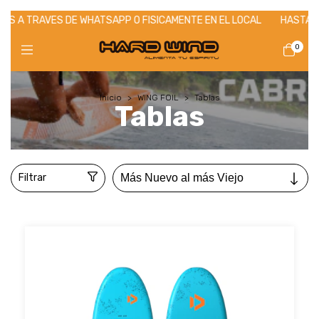
S DE WHATSAPP O FISICAMENTE EN EL LOCAL
HASTA EL 31/07 - 1
0
Inicio
>
WING FOIL
>
Tablas
Tablas
Filtrar