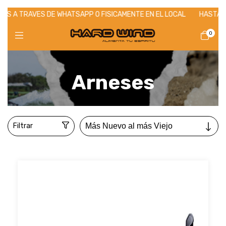
 DE WHATSAPP O FISICAMENTE EN EL LOCAL
HASTA EL 31/07 - 12
0
Inicio
>
KITESURF
>
Arneses
Arneses
Filtrar