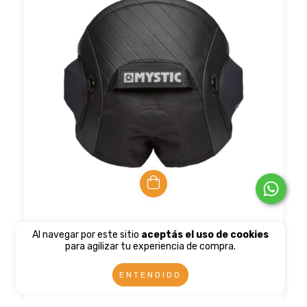
Arnes Mystic Aviator Seat P26
Al navegar por este sitio
aceptás el uso de cookies
para agilizar tu experiencia de compra.
$177.51 USD
$161.53 USD
con
Transferencia o deposito
ENTENDIDO