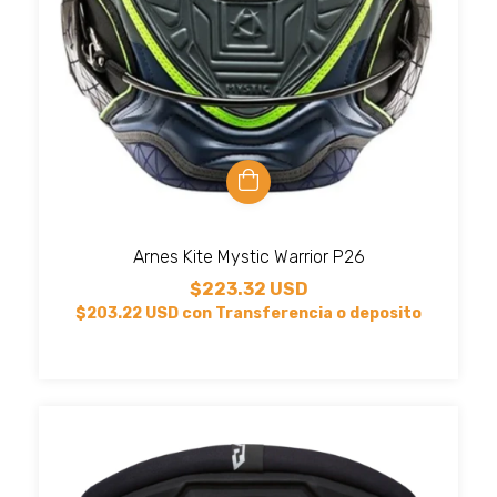
Arnes Kite Mystic Warrior P26
$223.32 USD
$203.22 USD
con
Transferencia o deposito