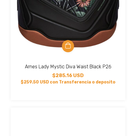
Arnes Lady Mystic Diva Waist Black P26
$285.16 USD
$259.50 USD
con
Transferencia o deposito