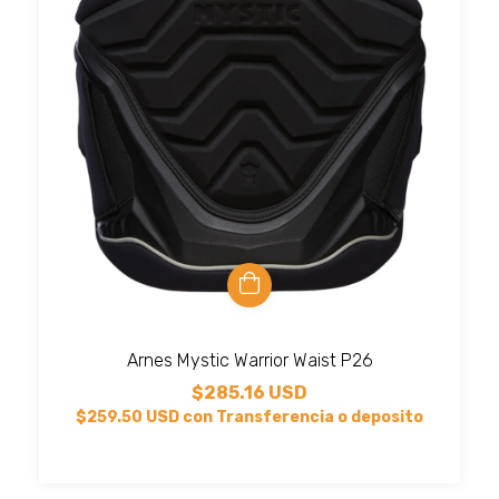
Arnes Mystic Warrior Waist P26
$285.16 USD
$259.50 USD
con
Transferencia o deposito